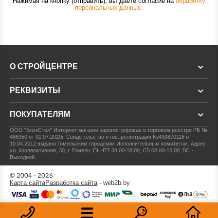
Нажимая на кнопку (отправить), вы даете согласие на
обработку
персональных данных.
О СТРОЙЦЕНТРЕ
РЕКВИЗИТЫ
ПОКУПАТЕЛЯМ
ООО "БлэкСтил"
Интернет магазин зарегистрирован в торговом реестре РБ №
486350 от 01.07.2020г.
Свидетельство о гос. регистрации №490870118 от
10.04.2012 выдано Гомельским городским Исполнительным комитетом.
Адрес:
ул. Кооперативная, 30, г. Гомель; ПН-ПТ 08:00-18:00, СБ 08:00-15:00, ВС -
Выходной.
© 2004 - 2026
Карта сайта
Разработка сайта
- web2b.by