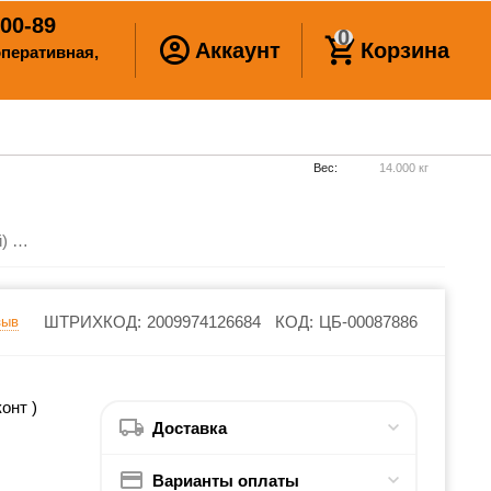
00-89
0
Аккаунт
Корзина
ооперативная,
Вес:
14.000 кг
Сотовый поликарбонат 10 мм (зеленый) SOTALIGHT 2100х6000
ШТРИХКОД:
2009974126684
КОД:
ЦБ-00087886
зыв
онт )
Доставка
Варианты оплаты