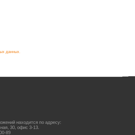
ых данных.
ожений находится по адресу:
ная, 30, офис 3-13.
00-89