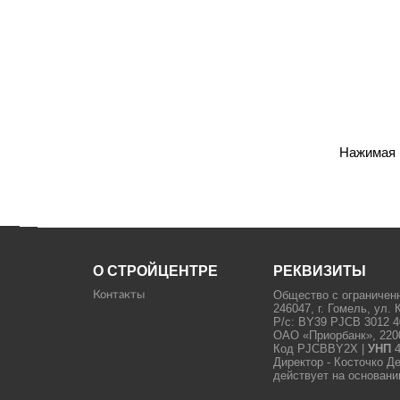
Нажимая н
О СТРОЙЦЕНТРЕ
РЕКВИЗИТЫ
Общество с ограничен
Контакты
246047, г. Гомель, ул. 
Р/с: BY39 PJCB 3012 4
ОАО «Приорбанк», 22000
Код PJCBBY2X |
УНП
4
Директор - Косточко Д
действует на основани