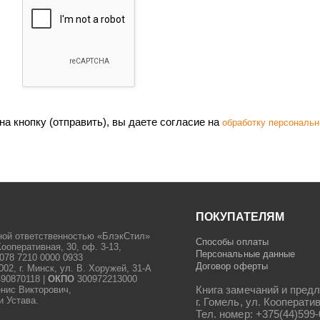
а кнопку (отправить), вы даете согласие на
обработку персональн
ПОКУПАТЕЛЯМ
ной ответственностью «БлэкСтил»
Способы оплаты
Кооперативная, 30, оф. 3-13,
Персональные данные
078 7210 0000 0933
Договор оферты
2, г. Минск, ул. В. Хоружей, 31-А
90870118 |
ОКПО
300972213000
Книга замечаний и предл
енис Викторович,
и Устава.
г. Гомель, ул. Кооператив
Тел. номер: +375(44)599-