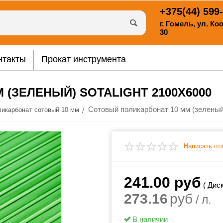
+375(44)
599-
г. Гомель, ул. К
30
нтакты
Прокат инструмента
(ЗЕЛЕНЫЙ) SOTALIGHT 2100Х6000
/
ликарбонат сотовый 10 мм
Написать от
241.00
руб
( Диск
273.16
руб
/ л.
В наличии