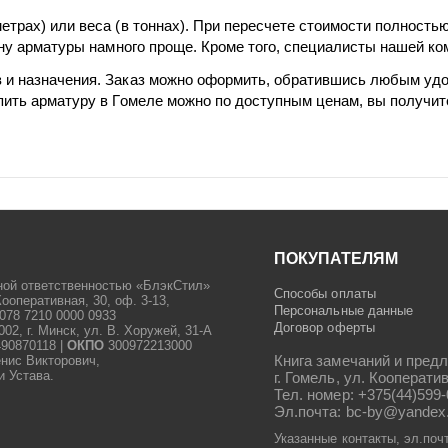
трах) или веса (в тоннах). При пересчете стоимости полность
ину арматуры намного проще. Кроме того, специалисты нашей к
 и назначения. Заказ можно оформить, обратившись любым удо
пить арматуру в Гомеле можно по доступным ценам, вы получит
ПОКУПАТЕЛЯМ
ной ответственностью «БлэкСтил»
Способы оплаты
Кооперативная, 30, оф. 3-13,
Персональные данные
078 7210 0000 0933
Договор оферты
2, г. Минск, ул. В. Хоружей, 31-А
90870118 |
ОКПО
300972213000
Книга замечаний и предл
енис Викторович,
и Устава.
г. Гомель, ул. Кооператив
Тел. номер: +375(44)599-
Эл.почта: bc-by@yandex
Указанные контакты, эл.поч