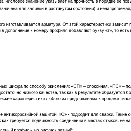
е), числовое значение указывает на прочность в порядке ее пов
значена для заливки в растянутом состоянии) и ненапрягаемая
го изготавливается арматура. От этой характеристики зависит 
 в дополнение к номеру профиля добавляют букву «т», то есть
ных шифра по способу окисления: «СП» – спокойная, «ПС» – п
остаточно низкого качества, так как в результате образуется б
еские характеристики любого из предложенных к продаже типов 
 антикоррозийной защитой, «С» - подходит для сварки. Такие об
к как требуется подвижность соединений в местах стыков, не на
леный профиль, но рисунок разный: