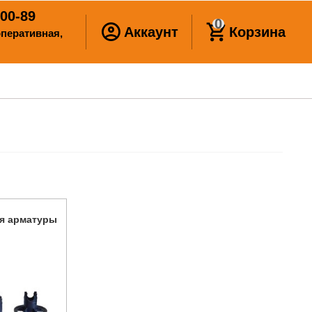
00-89
0
Аккаунт
Корзина
ооперативная,
я арматуры