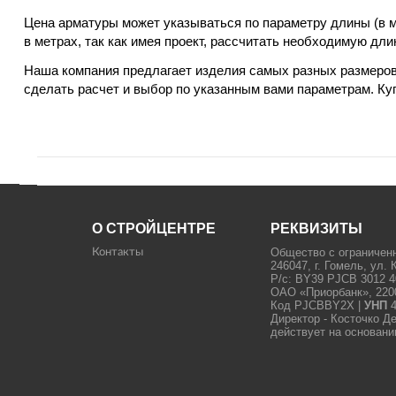
Цена арматуры может указываться по параметру длины (в ме
в метрах, так как имея проект, рассчитать необходимую дл
Наша компания предлагает изделия самых разных размеров
сделать расчет и выбор по указанным вами параметрам. Ку
О СТРОЙЦЕНТРЕ
РЕКВИЗИТЫ
Общество с ограничен
Контакты
246047, г. Гомель, ул. 
Р/с: BY39 PJCB 3012 4
ОАО «Приорбанк», 22000
Код PJCBBY2X |
УНП
4
Директор - Косточко Д
действует на основани