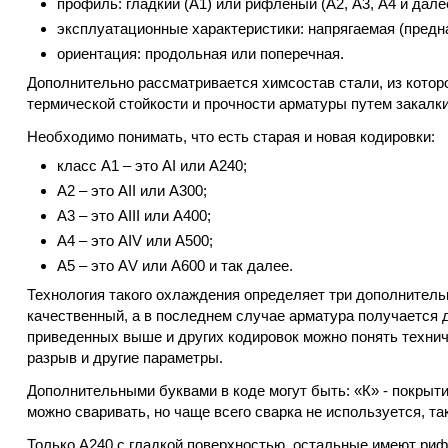
профиль: гладкий (А1) или рифленый (А2, А3, А4 и дале
эксплуатационные характеристики: напрягаемая (предна
ориентация: продольная или поперечная.
Дополнительно рассматривается химсостав стали, из которо
термической стойкости и прочности арматуры путем закалки
Необходимо понимать, что есть старая и новая кодировки:
класс А1 – это АI или А240;
А2 – это AII или А300;
А3 – это АIII или А400;
А4 – это АIV или А500;
А5 – это АV или А600 и так далее.
Технология такого охлаждения определяет три дополнитель
качественный, а в последнем случае арматура получается д
приведенных выше и других кодировок можно понять технич
разрыв и другие параметры.
Дополнительными буквами в коде могут быть: «К» - покрытие
можно сваривать, но чаще всего сварка не используется, та
Только А240 с гладкой поверхностью, остальные имеют риф