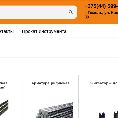
+375(44)
599-
г. Гомель, ул. К
30
нтакты
Прокат инструмента
тная
Арматура рифленая
Фиксаторы дл
ая)