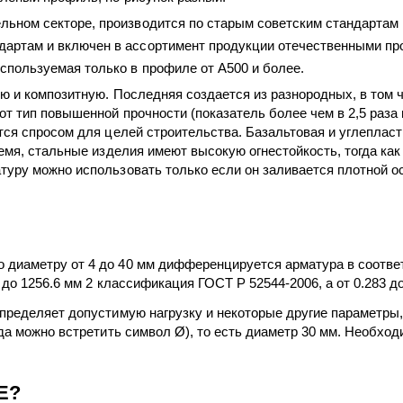
льном секторе, производится по старым советским стандартам 
дартам и включен в ассортимент продукции отечественными п
спользуемая только в профиле от А500 и более.
ю и композитную. Последняя создается из разнородных, в том
от тип повышенной прочности (показатель более чем в 2,5 раз
тся спросом для целей строительства. Базальтовая и углеплас
ремя, стальные изделия имеют высокую огнестойкость, тогда к
уру можно использовать только если он заливается плотной ос
иаметру от 4 до 40 мм дифференцируется арматура в соответст
до 1256.6 мм 2 классификация ГОСТ Р 52544-2006, а от 0.283 до
пределяет допустимую нагрузку и некоторые другие параметры,
да можно встретить символ Ø), то есть диаметр 30 мм. Необхо
Е?