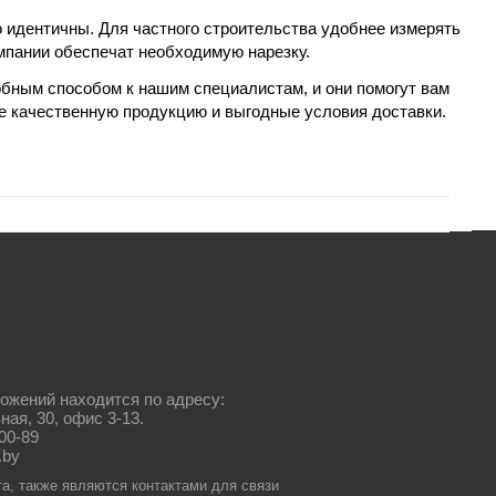
ю идентичны. Для частного строительства удобнее измерять
омпании обеспечат необходимую нарезку.
бным способом к нашим специалистам, и они помогут вам
е качественную продукцию и выгодные условия доставки.
ожений находится по адресу:
ная, 30, офис 3-13.
00-89
.by
та, также являются контактами для связи