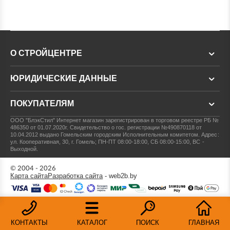
О СТРОЙЦЕНТРЕ
ЮРИДИЧЕСКИЕ ДАННЫЕ
ПОКУПАТЕЛЯМ
ООО "БлэкСтил"
Интернет магазин зарегистрирован в торговом реестре РБ №
486350 от 01.07.2020г.
Свидетельство о гос. регистрации №490870118 от
10.04.2012 выдано Гомельским городским Исполнительным комитетом.
Адрес:
ул. Кооперативная, 30, г. Гомель; ПН-ПТ 08:00-18:00, СБ 08:00-15:00, ВС -
Выходной.
© 2004 - 2026
Карта сайта
Разработка сайта
- web2b.by
КОНТАКТЫ
КАТАЛОГ
ПОИСК
ГЛАВНАЯ