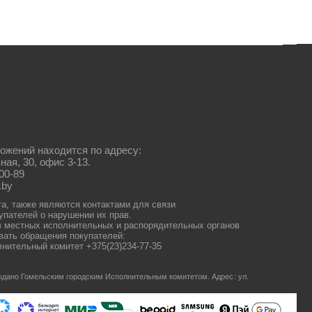
ожений находится по адресу:
ная, 30, офис 3-13.
00-89
.by
та, также являются контактами для связи
упателей о нарушении их прав.
 местных исполнительных и распорядительных органов
ать обращения покупателей:
нительный комитет +375(23)234-77-35
 выдано Гомельским городским Исполнительным комитетом.
Адрес: ул.