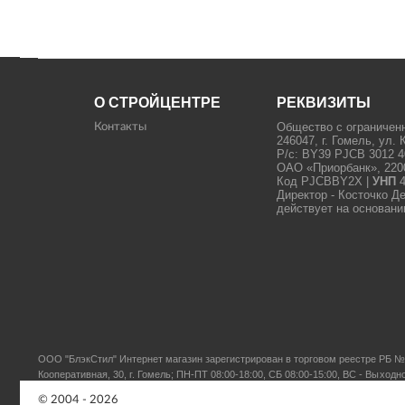
О СТРОЙЦЕНТРЕ
РЕКВИЗИТЫ
Общество с ограничен
Контакты
246047, г. Гомель, ул. 
Р/с: BY39 PJCB 3012 4
ОАО «Приорбанк», 22000
Код PJCBBY2X |
УНП
4
Директор - Косточко Д
действует на основани
ООО "БлэкСтил"
Интернет магазин зарегистрирован в торговом реестре РБ № 
Кооперативная, 30, г. Гомель; ПН-ПТ 08:00-18:00, СБ 08:00-15:00, ВС - Выходн
© 2004 - 2026