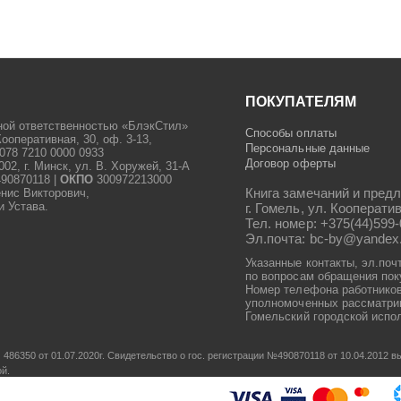
ПОКУПАТЕЛЯМ
ной ответственностью «БлэкСтил»
Способы оплаты
Кооперативная, 30, оф. 3-13,
Персональные данные
078 7210 0000 0933
Договор оферты
2, г. Минск, ул. В. Хоружей, 31-А
90870118 |
ОКПО
300972213000
Книга замечаний и предл
енис Викторович,
и Устава.
г. Гомель, ул. Кооператив
Тел. номер: +375(44)599-
Эл.почта: bc-by@yandex
Указанные контакты, эл.поч
по вопросам обращения пок
Номер телефона работников
уполномоченных рассматрив
Гомельский городской испол
486350 от 01.07.2020г.
Свидетельство о гос. регистрации №490870118 от 10.04.2012
ой.