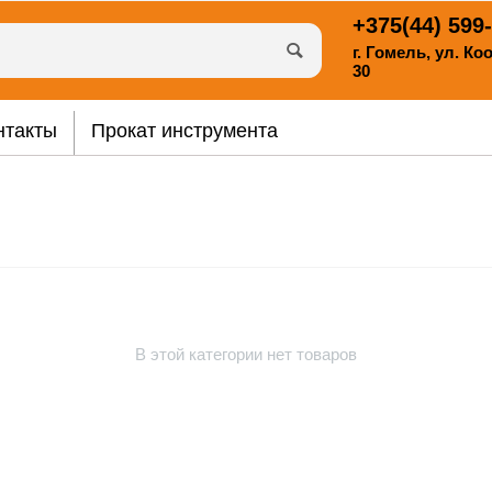
+375(44)
599-
г. Гомель, ул. К
30
нтакты
Прокат инструмента
В этой категории нет товаров