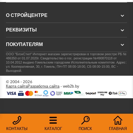
О СТРОЙЦЕНТРЕ
РЕКВИЗИТЫ
ПОКУПАТЕЛЯМ
ООО "БлэкСтил"
Интернет магазин зарегистрирован в торговом реестре РБ №
486350 от 01.07.2020г.
Свидетельство о гос. регистрации №490870118 от
10.04.2012 выдано Гомельским городским Исполнительным комитетом.
Адрес:
ул. Кооперативная, 30, г. Гомель; ПН-ПТ 08:00-18:00, СБ 08:00-15:00, ВС -
Выходной.
© 2004 - 2026
Карта сайта
Разработка сайта
- web2b.by
КОНТАКТЫ
КАТАЛОГ
ПОИСК
ГЛАВНАЯ