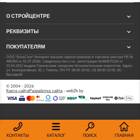
О СТРОЙЦЕНТРЕ
РЕКВИЗИТЫ
ПОКУПАТЕЛЯМ
ООО "БлэкСтил"
Интернет магазин зарегистрирован в торговом реестре РБ №
486350 от 01.07.2020г.
Свидетельство о гос. регистрации №490870118 от
10.04.2012 выдано Гомельским городским Исполнительным комитетом.
Адрес:
ул. Кооперативная, 30, г. Гомель; ПН-ПТ 08:00-18:00, СБ 08:00-15:00, ВС -
Выходной.
© 2004 - 2026
Карта сайта
Разработка сайта
- web2b.by
КОНТАКТЫ
КАТАЛОГ
ПОИСК
ГЛАВНАЯ