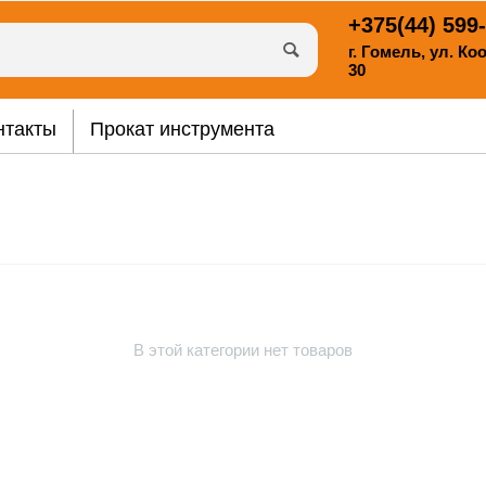
+375(44)
599-
г. Гомель, ул. К
30
нтакты
Прокат инструмента
В этой категории нет товаров