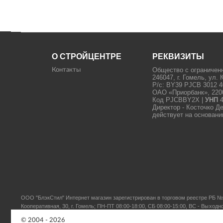
О СТРОЙЦЕНТРЕ
РЕКВИЗИТЫ
Общество с ограничен
Контакты
246047, г. Гомель, ул. 
Р/с: BY39 PJCB 3012 4
ОАО «Приорбанк», 22000
Код PJCBBY2X |
УНП
4
Директор - Косточко Д
действует на основани
ООО "БлэкСтил"
Интернет магазин зарегистрирован в торговом реестре РБ № 
Кооперативная, 30, г. Гомель; ПН-ПТ 08:00-18:00, СБ 08:00-15:00, ВС - Выходн
© 2004 - 2026