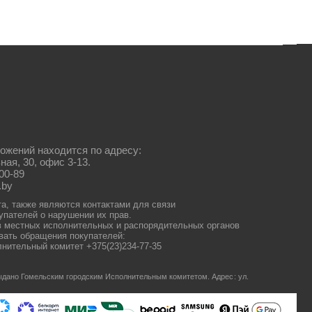
ожений находится по адресу:
ная, 30, офис 3-13.
00-89
.by
та, также являются контактами для связи
упателей о нарушении их прав.
 местных исполнительных и распорядительных органов
ать обращения покупателей:
нительный комитет +375(23)234-77-35
 выдано Гомельским городским Исполнительным комитетом.
Адрес: ул.