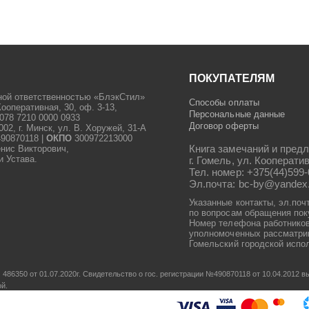
ПОКУПАТЕЛЯМ
ной ответственностью «БлэкСтил»
Способы оплаты
Кооперативная, 30, оф. 3-13,
Персональные данные
078 7210 0000 0933
Договор оферты
2, г. Минск, ул. В. Хоружей, 31-А
90870118 |
ОКПО
300972213000
Книга замечаний и предл
енис Викторович,
и Устава.
г. Гомель, ул. Кооператив
Тел. номер: +375(44)599-
Эл.почта: bc-by@yandex
Указанные контакты, эл.поч
по вопросам обращения пок
Номер телефона работников
уполномоченных рассматрив
Гомельский городской испол
486350 от 01.07.2020г.
Свидетельство о гос. регистрации №490870118 от 10.04.2012
ой.