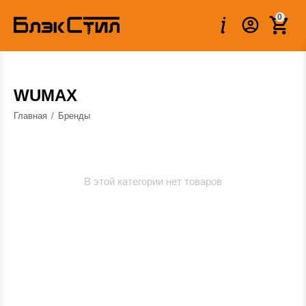
0
WUMAХ
Главная
/
Бренды
В этой категории нет товаров