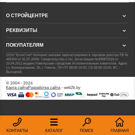
О СТРОЙЦЕНТРЕ
РЕКВИЗИТЫ
ПОКУПАТЕЛЯМ
ООО "БлэкСтил"
Интернет магазин зарегистрирован в торговом реестре РБ №
486350 от 01.07.2020г.
Свидетельство о гос. регистрации №490870118 от
10.04.2012 выдано Гомельским городским Исполнительным комитетом.
Адрес:
ул. Кооперативная, 30, г. Гомель; ПН-ПТ 08:00-18:00, СБ 08:00-15:00, ВС -
Выходной.
© 2004 - 2026
Карта сайта
Разработка сайта
- web2b.by
КОНТАКТЫ
КАТАЛОГ
ПОИСК
ГЛАВНАЯ