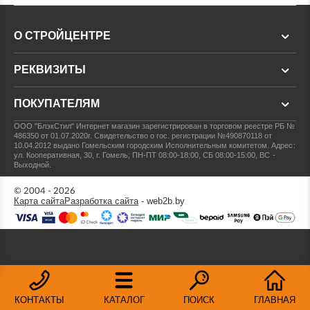
О СТРОЙЦЕНТРЕ
РЕКВИЗИТЫ
ПОКУПАТЕЛЯМ
ООО "БлэкСтил"
Интернет магазин зарегистрирован в торговом реестре РБ №
486350 от 01.07.2020г.
Свидетельство о гос. регистрации №490870118 от
10.04.2012 выдано Гомельским городским Исполнительным комитетом.
Адрес:
ул. Кооперативная, 30, г. Гомель; ПН-ПТ 08:00-18:00, СБ 08:00-15:00, ВС -
Выходной.
© 2004 - 2026
Карта сайта
Разработка сайта
- web2b.by
КОНТАКТЫ
КАТАЛОГ
ПОИСК
ГЛАВНАЯ