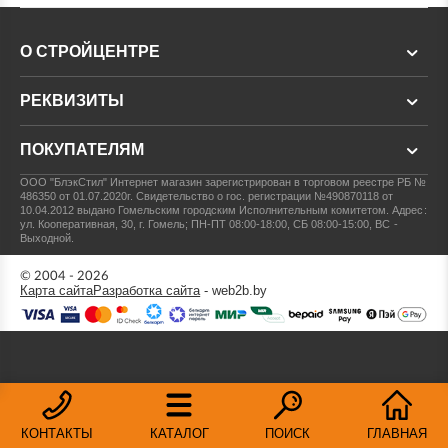
О СТРОЙЦЕНТРЕ
РЕКВИЗИТЫ
ПОКУПАТЕЛЯМ
ООО "БлэкСтил"
Интернет магазин зарегистрирован в торговом реестре РБ №
486350 от 01.07.2020г.
Свидетельство о гос. регистрации №490870118 от
10.04.2012 выдано Гомельским городским Исполнительным комитетом.
Адрес:
ул. Кооперативная, 30, г. Гомель; ПН-ПТ 08:00-18:00, СБ 08:00-15:00, ВС -
Выходной.
© 2004 - 2026
Карта сайта
Разработка сайта
- web2b.by
КОНТАКТЫ
КАТАЛОГ
ПОИСК
ГЛАВНАЯ