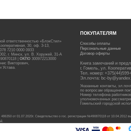
ПОКУПАТЕЛЯМ
ной ответственностью «БлэкСтил»
Способы оплаты
Кооперативная, 30, оф. 3-13,
Персональные данные
078 7210 0000 0933
Договор оферты
2, г. Минск, ул. В. Хоружей, 31-А
90870118 |
ОКПО
300972213000
Книга замечаний и предл
енис Викторович,
и Устава.
г. Гомель, ул. Кооператив
Тел. номер: +375(44)599-
Эл.почта: bc-by@yandex
Указанные контакты, эл.поч
по вопросам обращения пок
Номер телефона работников
уполномоченных рассматрив
Гомельский городской испол
486350 от 01.07.2020г.
Свидетельство о гос. регистрации №490870118 от 10.04.2012
ой.