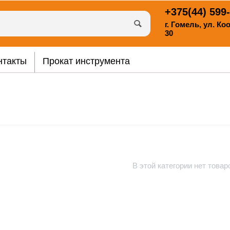
+375(44)
599-
г. Гомель, ул. К
30
нтакты
Прокат инструмента
В этой категории нет товар