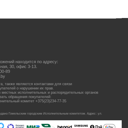
ожений находится по адресу:
ная, 30, офис 3-13.
00-89
.by
та, также являются контактами для связи
упателей о нарушении их прав.
 местных исполнительных и распорядительных органов
ать обращения покупателей:
нительный комитет +375(23)234-77-35
 выдано Гомельским городским Исполнительным комитетом.
Адрес: ул.