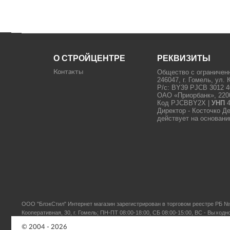
О СТРОЙЦЕНТРЕ
РЕКВИЗИТЫ
Общество с ограничен
Контакты
246047, г. Гомель, ул. 
Р/с: BY39 PJCB 3012 4
ОАО «Приорбанк», 22000
Код PJCBBY2X |
УНП
4
Директор - Косточко Д
действует на основани
ООО "БлэкСтил"
Интернет магазин зарегистрирован в торговом реестре РБ № 
Кооперативная, 30, г. Гомель; ПН-ПТ 08:00-18:00, СБ 08:00-15:00, ВС - Выходн
© 2004 - 2026