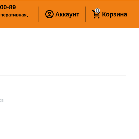
00-89
0
Аккаунт
Корзина
ооперативная,
ов