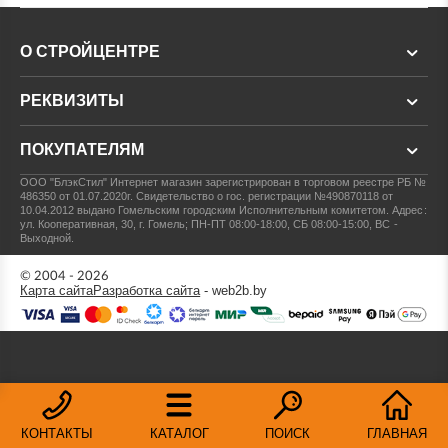
О СТРОЙЦЕНТРЕ
РЕКВИЗИТЫ
ПОКУПАТЕЛЯМ
ООО "БлэкСтил"
Интернет магазин зарегистрирован в торговом реестре РБ №
486350 от 01.07.2020г.
Свидетельство о гос. регистрации №490870118 от
10.04.2012 выдано Гомельским городским Исполнительным комитетом.
Адрес:
ул. Кооперативная, 30, г. Гомель; ПН-ПТ 08:00-18:00, СБ 08:00-15:00, ВС -
Выходной.
© 2004 - 2026
Карта сайта
Разработка сайта
- web2b.by
КОНТАКТЫ
КАТАЛОГ
ПОИСК
ГЛАВНАЯ