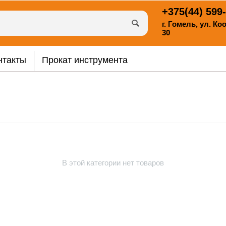
+375(44)
599-
г. Гомель, ул. К
30
нтакты
Прокат инструмента
В этой категории нет товаров