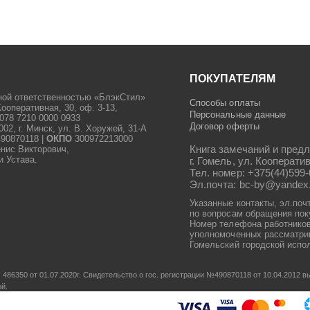
ПОКУПАТЕЛЯМ
ной ответственностью «БлэкСтил»
Способы оплаты
Кооперативная, 30, оф. 3-13,
Персональные данные
078 7210 0000 0933
Договор оферты
2, г. Минск, ул. В. Хоружей, 31-А
90870118 |
ОКПО
300972213000
Книга замечаний и предл
енис Викторович,
и Устава.
г. Гомель, ул. Кооператив
Тел. номер: +375(44)599-
Эл.почта: bc-by@yandex
Указанные контакты, эл.поч
по вопросам обращения пок
Номер телефона работников
уполномоченных рассматрив
Гомельский городской испол
486350 от 01.07.2020г.
Свидетельство о гос. регистрации №490870118 от 10.04.2012
ой.