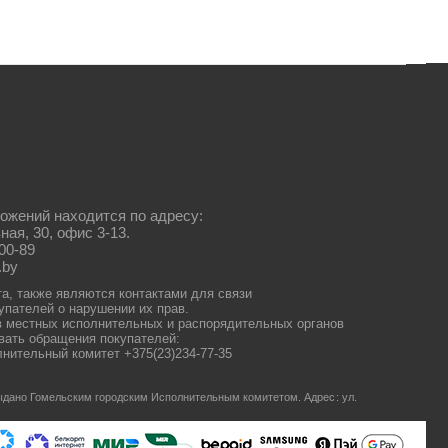
ожений находится по адресу:
ная, 30, офис 3-13.
00-89
.by
та, также являются контактами для связи
упателей о нарушении их прав.
 местных исполнительных и распорядительных органов
ать обращения покупателей:
нительный комитет +375(23)234-77-35
 выдано Гомельским городским Исполнительным комитетом.
Адрес: ул.