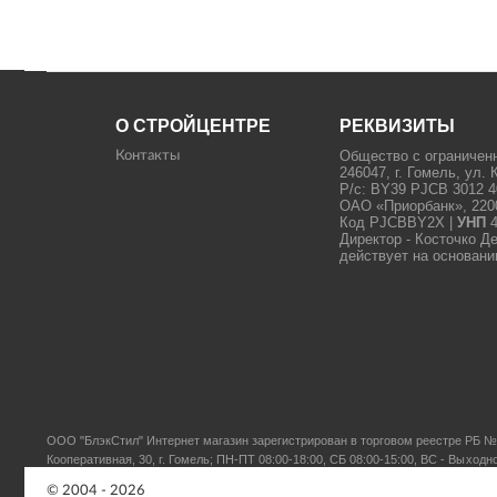
О СТРОЙЦЕНТРЕ
РЕКВИЗИТЫ
Общество с ограничен
Контакты
246047, г. Гомель, ул. 
Р/с: BY39 PJCB 3012 4
ОАО «Приорбанк», 22000
Код PJCBBY2X |
УНП
4
Директор - Косточко Д
действует на основани
ООО "БлэкСтил"
Интернет магазин зарегистрирован в торговом реестре РБ № 
Кооперативная, 30, г. Гомель; ПН-ПТ 08:00-18:00, СБ 08:00-15:00, ВС - Выходн
© 2004 - 2026