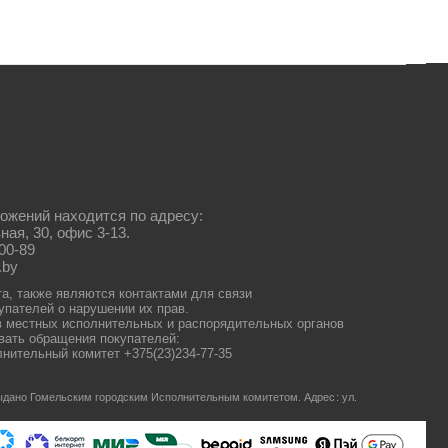
ожений находится по адресу:
ная, 30, офис 3-13.
00-89
.by
та, также являются контактами для связи
упателей о нарушении их прав.
 местных исполнительных и распорядительных органов
ать обращения покупателей:
нительный комитет +375(23)234-77-35
 выдано Гомельским городским Исполнительным комитетом.
Адрес: ул.