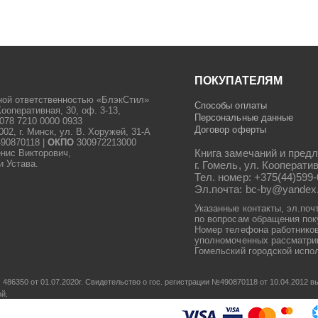
ПОКУПАТЕЛЯМ
ной ответственностью «БлэкСтил»
Способы оплаты
Кооперативная, 30, оф. 3-13,
Персональные данные
078 7210 0000 0933
Договор оферты
2, г. Минск, ул. В. Хоружей, 31-А
90870118 |
ОКПО
300972213000
Книга замечаний и предл
енис Викторович,
и Устава.
г. Гомель, ул. Кооператив
Тел. номер: +375(44)599-
Эл.почта: bc-by@yandex
Указанные контакты, эл.поч
по вопросам обращения пок
Номер телефона работников
уполномоченных рассматрив
Гомельский городской испол
486350 от 01.07.2020г.
Свидетельство о гос. регистрации №490870118 от 10.04.2012
ой.