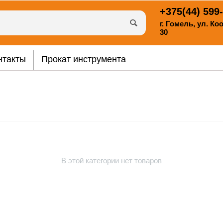
+375(44)
599-
г. Гомель, ул. К
30
нтакты
Прокат инструмента
В этой категории нет товаров