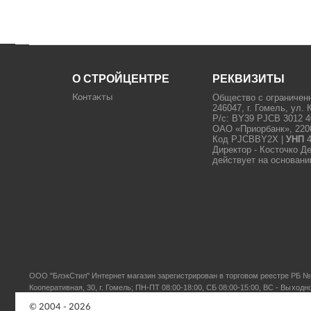
О СТРОЙЦЕНТРЕ
РЕКВИЗИТЫ
Общество с ограничен
Контакты
246047, г. Гомель, ул. 
Р/с: BY39 PJCB 3012 4
ОАО «Приорбанк», 22000
Код PJCBBY2X |
УНП
4
Директор - Косточко Д
действует на основани
ООО "БлэкСтил"
Интернет магазин зарегистрирован в торговом реестре РБ № 
Кооперативная, 30, г. Гомель; ПН-ПТ 08:00-18:00, СБ 08:00-15:00, ВС - Выходн
© 2004 - 2026