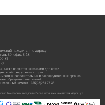
ожений находится по адресу:
ная, 30, офис 3-13.
00-89
.by
та, также являются контактами для связи
упателей о нарушении их прав.
 местных исполнительных и распорядительных органов
ать обращения покупателей:
нительный комитет +375(23)234-77-35
 выдано Гомельским городским Исполнительным комитетом.
Адрес: ул.