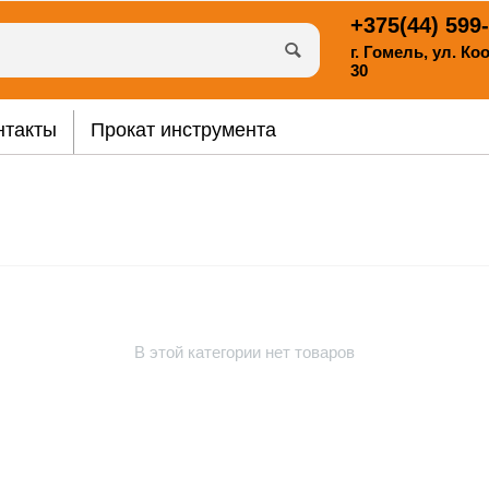
+375(44)
599-
г. Гомель, ул. К
30
нтакты
Прокат инструмента
В этой категории нет товаров