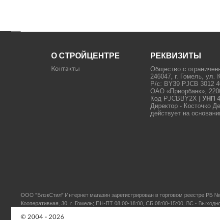
О СТРОЙЦЕНТРЕ
РЕКВИЗИТЫ
Общество с ограничен
Контакты
246047, г. Гомель, ул. 
Р/с: BY39 PJCB 3012 4
ОАО «Приорбанк», 22000
Код PJCBBY2X |
УНП
4
Директор - Косточко Д
действует на основани
ООО "БлэкСтил"
Интернет магазин зарегистрирован в торговом реестре РБ № 
Кооперативная, 30, г. Гомель; ПН-ПТ 08:00-18:00, СБ 08:00-15:00, ВС - Выходн
© 2004 - 2026