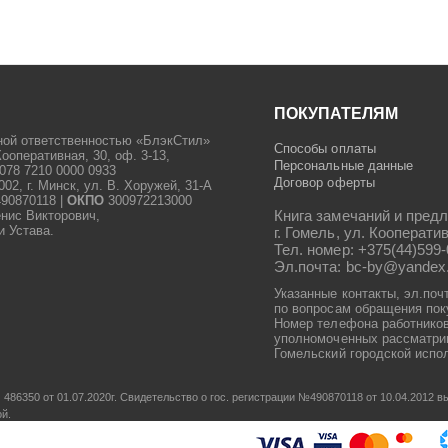
ПОКУПАТЕЛЯМ
ной ответственностью «БлэкСтил»
Способы оплаты
Кооперативная, 30, оф. 3-13,
Персональные данные
078 7210 0000 0933
Договор оферты
2, г. Минск, ул. В. Хоружей, 31-А
90870118 |
ОКПО
300972213000
Книга замечаний и предл
енис Викторович,
и Устава.
г. Гомель, ул. Кооператив
Тел. номер: +375(44)599-
Эл.почта: bc-by@yandex
Указанные контакты, эл.поч
по вопросам обращения пок
Номер телефона работников
уполномоченных рассматрив
Гомельский городской испол
486350 от 01.07.2020г.
Свидетельство о гос. регистрации №490870118 от 10.04.2012
ой.