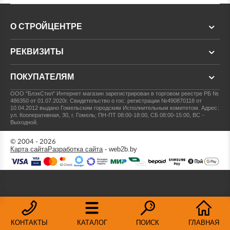
О СТРОЙЦЕНТРЕ
РЕКВИЗИТЫ
ПОКУПАТЕЛЯМ
ООО "БлэкСтил"
Интернет магазин зарегистрирован в торговом реестре РБ №
486350 от 01.07.2020г.
Свидетельство о гос. регистрации №490870118 от
10.04.2012 выдано Гомельским городским Исполнительным комитетом.
Адрес:
ул. Кооперативная, 30, г. Гомель; ПН-ПТ 08:00-18:00, СБ 08:00-15:00, ВС -
Выходной.
© 2004 - 2026
Карта сайта
Разработка сайта
- web2b.by
КОНТАКТЫ
КАТАЛОГ
ПОИСК
ГЛАВНАЯ