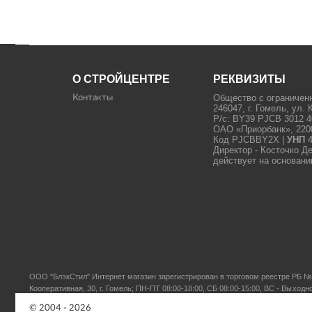
О СТРОЙЦЕНТРЕ
РЕКВИЗИТЫ
Общество с ограничен
Контакты
246047, г. Гомель, ул. 
Р/с: BY39 PJCB 3012 4
ОАО «Приорбанк», 22000
Код PJCBBY2X |
УНП
4
Директор - Косточко Д
действует на основани
ООО "БлэкСтил"
Интернет магазин зарегистрирован в торговом реестре РБ № 
Кооперативная, 30, г. Гомель; ПН-ПТ 08:00-18:00, СБ 08:00-15:00, ВС - Выходн
© 2004 - 2026