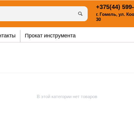
+375(44)
599-
г. Гомель, ул. К
30
нтакты
Прокат инструмента
В этой категории нет товаров