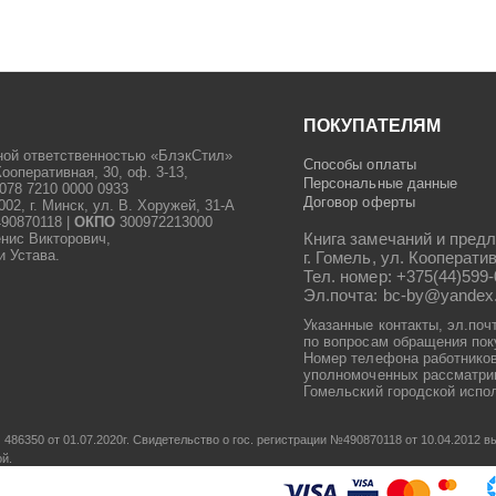
ПОКУПАТЕЛЯМ
ной ответственностью «БлэкСтил»
Способы оплаты
Кооперативная, 30, оф. 3-13,
Персональные данные
078 7210 0000 0933
Договор оферты
2, г. Минск, ул. В. Хоружей, 31-А
90870118 |
ОКПО
300972213000
Книга замечаний и предл
енис Викторович,
и Устава.
г. Гомель, ул. Кооператив
Тел. номер: +375(44)599-
Эл.почта: bc-by@yandex
Указанные контакты, эл.поч
по вопросам обращения пок
Номер телефона работников
уполномоченных рассматрив
Гомельский городской испол
486350 от 01.07.2020г.
Свидетельство о гос. регистрации №490870118 от 10.04.2012
ой.