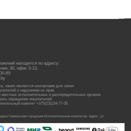
ожений находится по адресу:
ная, 30, офис 3-13.
00-89
.by
та, также являются контактами для связи
упателей о нарушении их прав.
 местных исполнительных и распорядительных органов
ать обращения покупателей:
нительный комитет +375(23)234-77-35
 выдано Гомельским городским Исполнительным комитетом.
Адрес: ул.