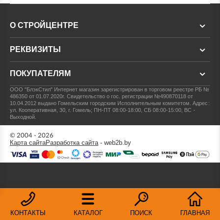
О СТРОЙЦЕНТРЕ
РЕКВИЗИТЫ
ПОКУПАТЕЛЯМ
ООО "БлэкСтил"
Интернет магазин зарегистрирован в торговом реестре РБ №
486350 от 01.07.2020г.
Свидетельство о гос. регистрации №490870118 от
10.04.2012 выдано Гомельским городским Исполнительным комитетом.
Адрес:
ул. Кооперативная, 30, г. Гомель; ПН-ПТ 08:00-18:00, СБ 08:00-15:00, ВС -
Выходной.
© 2004 - 2026
Карта сайта
Разработка сайта
- web2b.by
КОНТАКТЫ
КАТАЛОГ
ПОИСК
ГЛАВНАЯ