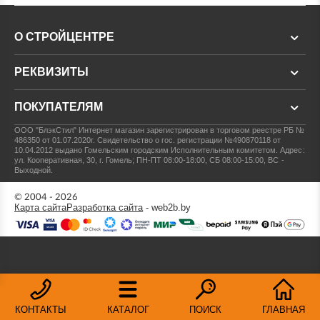
О СТРОЙЦЕНТРЕ
РЕКВИЗИТЫ
ПОКУПАТЕЛЯМ
ООО "БлэкСтил"
Интернет магазин зарегистрирован в торговом реестре РБ №
486350 от 01.07.2020г.
Свидетельство о гос. регистрации №490870118 от
10.04.2012 выдано Гомельским городским Исполнительным комитетом.
Адрес:
ул. Кооперативная, 30, г. Гомель; ПН-ПТ 08:00-18:00, СБ 08:00-15:00, ВС -
Выходной.
© 2004 - 2026
Карта сайта
Разработка сайта
- web2b.by
КОНТАКТЫ
КАТАЛОГ
ПОИСК
ГЛАВНАЯ