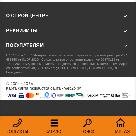
О СТРОЙЦЕНТРЕ
РЕКВИЗИТЫ
ПОКУПАТЕЛЯМ
ООО "БлэкСтил"
Интернет магазин зарегистрирован в торговом реестре РБ №
486350 от 01.07.2020г.
Свидетельство о гос. регистрации №490870118 от
10.04.2012 выдано Гомельским городским Исполнительным комитетом.
Адрес:
ул. Кооперативная, 30, г. Гомель; ПН-ПТ 08:00-18:00, СБ 08:00-15:00, ВС -
Выходной.
© 2004 - 2026
Карта сайта
Разработка сайта
- web2b.by
КОНТАКТЫ
КАТАЛОГ
ПОИСК
ГЛАВНАЯ