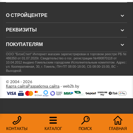
О СТРОЙЦЕНТРЕ
РЕКВИЗИТЫ
ПОКУПАТЕЛЯМ
ООО "БлэкСтил"
Интернет магазин зарегистрирован в торговом реестре РБ №
486350 от 01.07.2020г.
Свидетельство о гос. регистрации №490870118 от
10.04.2012 выдано Гомельским городским Исполнительным комитетом.
Адрес:
ул. Кооперативная, 30, г. Гомель; ПН-ПТ 08:00-18:00, СБ 08:00-15:00, ВС -
Выходной.
© 2004 - 2026
Карта сайта
Разработка сайта
- web2b.by
КОНТАКТЫ
КАТАЛОГ
ПОИСК
ГЛАВНАЯ