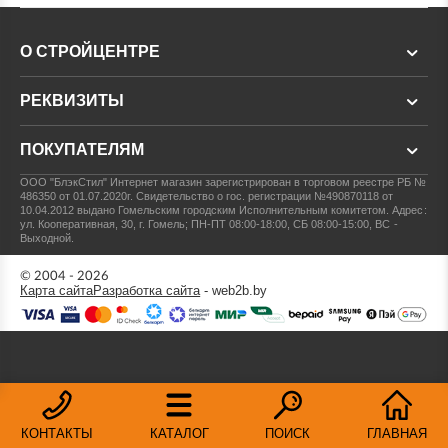
О СТРОЙЦЕНТРЕ
РЕКВИЗИТЫ
ПОКУПАТЕЛЯМ
ООО "БлэкСтил"
Интернет магазин зарегистрирован в торговом реестре РБ №
486350 от 01.07.2020г.
Свидетельство о гос. регистрации №490870118 от
10.04.2012 выдано Гомельским городским Исполнительным комитетом.
Адрес:
ул. Кооперативная, 30, г. Гомель; ПН-ПТ 08:00-18:00, СБ 08:00-15:00, ВС -
Выходной.
© 2004 - 2026
Карта сайта
Разработка сайта
- web2b.by
КОНТАКТЫ
КАТАЛОГ
ПОИСК
ГЛАВНАЯ