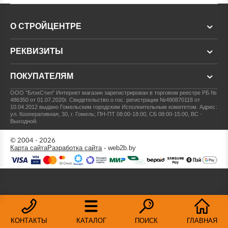
О СТРОЙЦЕНТРЕ
РЕКВИЗИТЫ
ПОКУПАТЕЛЯМ
ООО "БлэкСтил"
Интернет магазин зарегистрирован в торговом реестре РБ №
486350 от 01.07.2020г.
Свидетельство о гос. регистрации №490870118 от
10.04.2012 выдано Гомельским городским Исполнительным комитетом.
Адрес:
ул. Кооперативная, 30, г. Гомель; ПН-ПТ 08:00-18:00, СБ 08:00-15:00, ВС -
Выходной.
© 2004 - 2026
Карта сайта
Разработка сайта
- web2b.by
КОНТАКТЫ
КАТАЛОГ
ПОИСК
ГЛАВНАЯ