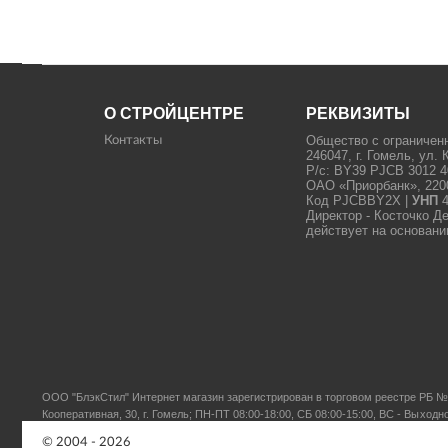
О СТРОЙЦЕНТРЕ
РЕКВИЗИТЫ
Общество с ограничен
Контакты
246047, г. Гомель, ул. 
Р/с: BY39 PJCB 3012 4
ОАО «Приорбанк», 22000
Код PJCBBY2X |
УНП
4
Директор - Косточко Д
действует на основани
ООО "БлэкСтил"
Интернет магазин зарегистрирован в торговом реестре РБ № 
Кооперативная, 30, г. Гомель; ПН-ПТ 08:00-18:00, СБ 08:00-15:00, ВС - Выходн
© 2004 - 2026