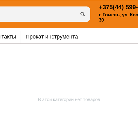
+375(44)
599-
г. Гомель, ул. К
30
нтакты
Прокат инструмента
В этой категории нет товаров