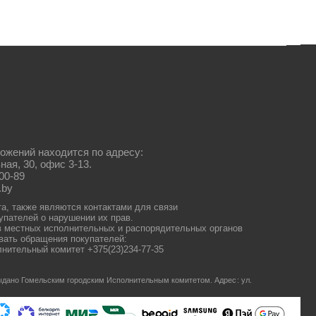
ожений находится по адресу:
ная, 30, офис 3-13.
00-89
.by
та, также являются контактами для связи
упателей о нарушении их прав.
 местных исполнительных и распорядительных органов
ать обращения покупателей:
нительный комитет +375(23)234-77-35
 выдано Гомельским городским Исполнительным комитетом.
Адрес: ул.