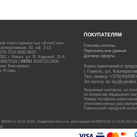
ПОКУПАТЕЛЯМ
ной ответственностью «БлэкСтил»
Способы оплаты
Кооперативная, 30, оф. 3-13,
Персональные данные
078 7210 0000 0933
Договор оферты
2, г. Минск, ул. В. Хоружей, 31-А
90870118 |
ОКПО
300972213000
Книга замечаний и предл
енис Викторович,
и Устава.
г. Гомель, ул. Кооператив
Тел. номер: +375(44)599-
Эл.почта: bc-by@yandex
Указанные контакты, эл.поч
по вопросам обращения пок
Номер телефона работников
уполномоченных рассматрив
Гомельский городской испол
486350 от 01.07.2020г.
Свидетельство о гос. регистрации №490870118 от 10.04.2012
ой.