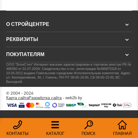
О СТРОЙЦЕНТРЕ
РЕКВИЗИТЫ
ПОКУПАТЕЛЯМ
ООО "БлэкСтил"
Интернет магазин зарегистрирован в торговом реестре РБ №
486350 от 01.07.2020г.
Свидетельство о гос. регистрации №490870118 от
10.04.2012 выдано Гомельским городским Исполнительным комитетом.
Адрес:
ул. Кооперативная, 30, г. Гомель; ПН-ПТ 08:00-18:00, СБ 08:00-15:00, ВС -
Выходной.
© 2004 - 2026
Карта сайта
Разработка сайта
- web2b.by
КОНТАКТЫ
КАТАЛОГ
ПОИСК
ГЛАВНАЯ