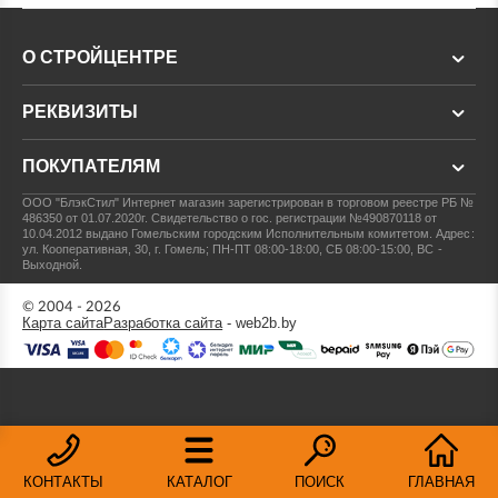
О СТРОЙЦЕНТРЕ
РЕКВИЗИТЫ
ПОКУПАТЕЛЯМ
ООО "БлэкСтил"
Интернет магазин зарегистрирован в торговом реестре РБ №
486350 от 01.07.2020г.
Свидетельство о гос. регистрации №490870118 от
10.04.2012 выдано Гомельским городским Исполнительным комитетом.
Адрес:
ул. Кооперативная, 30, г. Гомель; ПН-ПТ 08:00-18:00, СБ 08:00-15:00, ВС -
Выходной.
© 2004 - 2026
Карта сайта
Разработка сайта
- web2b.by
КОНТАКТЫ
КАТАЛОГ
ПОИСК
ГЛАВНАЯ