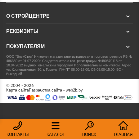
О СТРОЙЦЕНТРЕ
РЕКВИЗИТЫ
ПОКУПАТЕЛЯМ
ООО "БлэкСтил"
Интернет магазин зарегистрирован в торговом реестре РБ №
486350 от 01.07.2020г.
Свидетельство о гос. регистрации №490870118 от
10.04.2012 выдано Гомельским городским Исполнительным комитетом.
Адрес:
ул. Кооперативная, 30, г. Гомель; ПН-ПТ 08:00-18:00, СБ 08:00-15:00, ВС -
Выходной.
© 2004 - 2026
Карта сайта
Разработка сайта
- web2b.by
КОНТАКТЫ
КАТАЛОГ
ПОИСК
ГЛАВНАЯ