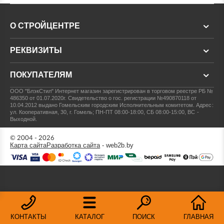
О СТРОЙЦЕНТРЕ
РЕКВИЗИТЫ
ПОКУПАТЕЛЯМ
ООО "БлэкСтил"
Интернет магазин зарегистрирован в торговом реестре РБ №
486350 от 01.07.2020г.
Свидетельство о гос. регистрации №490870118 от
10.04.2012 выдано Гомельским городским Исполнительным комитетом.
Адрес:
ул. Кооперативная, 30, г. Гомель; ПН-ПТ 08:00-18:00, СБ 08:00-15:00, ВС -
Выходной.
© 2004 - 2026
Карта сайта
Разработка сайта
- web2b.by
КОНТАКТЫ
КАТАЛОГ
ПОИСК
ГЛАВНАЯ