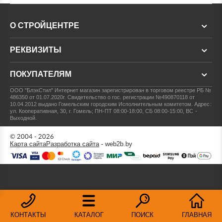
О СТРОЙЦЕНТРЕ
РЕКВИЗИТЫ
ПОКУПАТЕЛЯМ
ООО "БлэкСтил"
Интернет магазин зарегистрирован в торговом реестре РБ №
486350 от 01.07.2020г.
Свидетельство о гос. регистрации №490870118 от
10.04.2012 выдано Гомельским городским Исполнительным комитетом.
Адрес:
ул. Кооперативная, 30, г. Гомель; ПН-ПТ 08:00-18:00, СБ 08:00-15:00, ВС -
Выходной.
© 2004 - 2026
Карта сайта
Разработка сайта
- web2b.by
КОНТАКТЫ
КАТАЛОГ
ПОИСК
ГЛАВНАЯ