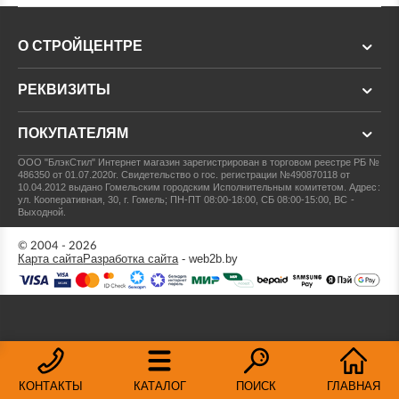
О СТРОЙЦЕНТРЕ
РЕКВИЗИТЫ
ПОКУПАТЕЛЯМ
ООО "БлэкСтил"
Интернет магазин зарегистрирован в торговом реестре РБ №
486350 от 01.07.2020г.
Свидетельство о гос. регистрации №490870118 от
10.04.2012 выдано Гомельским городским Исполнительным комитетом.
Адрес:
ул. Кооперативная, 30, г. Гомель; ПН-ПТ 08:00-18:00, СБ 08:00-15:00, ВС -
Выходной.
© 2004 - 2026
Карта сайта
Разработка сайта
- web2b.by
КОНТАКТЫ
КАТАЛОГ
ПОИСК
ГЛАВНАЯ