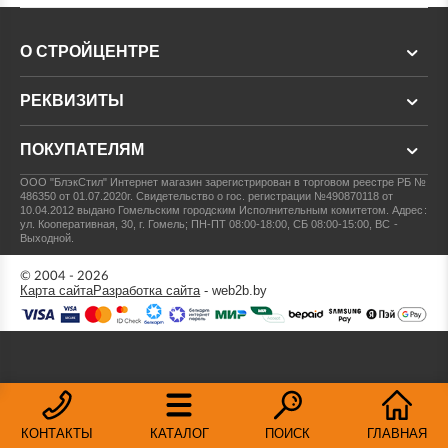
О СТРОЙЦЕНТРЕ
РЕКВИЗИТЫ
ПОКУПАТЕЛЯМ
ООО "БлэкСтил"
Интернет магазин зарегистрирован в торговом реестре РБ №
486350 от 01.07.2020г.
Свидетельство о гос. регистрации №490870118 от
10.04.2012 выдано Гомельским городским Исполнительным комитетом.
Адрес:
ул. Кооперативная, 30, г. Гомель; ПН-ПТ 08:00-18:00, СБ 08:00-15:00, ВС -
Выходной.
© 2004 - 2026
Карта сайта
Разработка сайта
- web2b.by
КОНТАКТЫ
КАТАЛОГ
ПОИСК
ГЛАВНАЯ