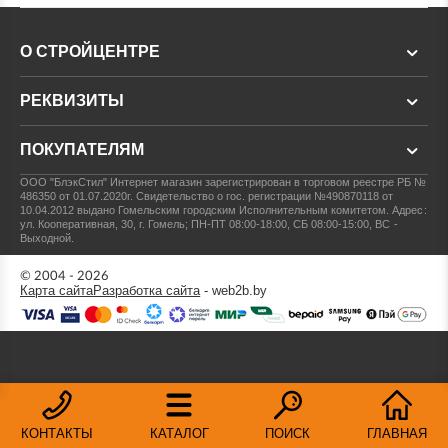
О СТРОЙЦЕНТРЕ
РЕКВИЗИТЫ
ПОКУПАТЕЛЯМ
ООО "БлэкСтил"
Интернет магазин зарегистрирован в торговом реестре РБ №
486350 от 01.07.2020г.
Свидетельство о гос. регистрации №490870118 от
10.04.2012 выдано Гомельским городским Исполнительным комитетом.
Адрес:
ул. Кооперативная, 30, г. Гомель; ПН-ПТ 08:00-18:00, СБ 08:00-15:00, ВС -
Выходной.
© 2004 - 2026
Карта сайта
Разработка сайта
- web2b.by
КОНТАКТЫ
КАТАЛОГ
ПОИСК
ГЛАВНАЯ