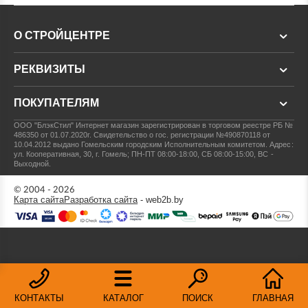
О СТРОЙЦЕНТРЕ
РЕКВИЗИТЫ
ПОКУПАТЕЛЯМ
ООО "БлэкСтил"
Интернет магазин зарегистрирован в торговом реестре РБ №
486350 от 01.07.2020г.
Свидетельство о гос. регистрации №490870118 от
10.04.2012 выдано Гомельским городским Исполнительным комитетом.
Адрес:
ул. Кооперативная, 30, г. Гомель; ПН-ПТ 08:00-18:00, СБ 08:00-15:00, ВС -
Выходной.
© 2004 - 2026
Карта сайта
Разработка сайта
- web2b.by
КОНТАКТЫ
КАТАЛОГ
ПОИСК
ГЛАВНАЯ