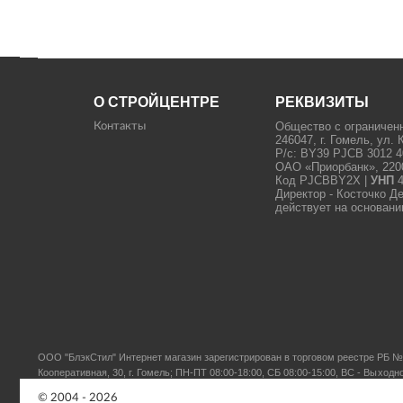
О СТРОЙЦЕНТРЕ
РЕКВИЗИТЫ
Общество с ограничен
Контакты
246047, г. Гомель, ул. 
Р/с: BY39 PJCB 3012 4
ОАО «Приорбанк», 22000
Код PJCBBY2X |
УНП
4
Директор - Косточко Д
действует на основани
ООО "БлэкСтил"
Интернет магазин зарегистрирован в торговом реестре РБ № 
Кооперативная, 30, г. Гомель; ПН-ПТ 08:00-18:00, СБ 08:00-15:00, ВС - Выходн
© 2004 - 2026