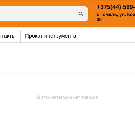
+375(44)
599-
г. Гомель, ул. К
30
нтакты
Прокат инструмента
В этой категории нет товаров