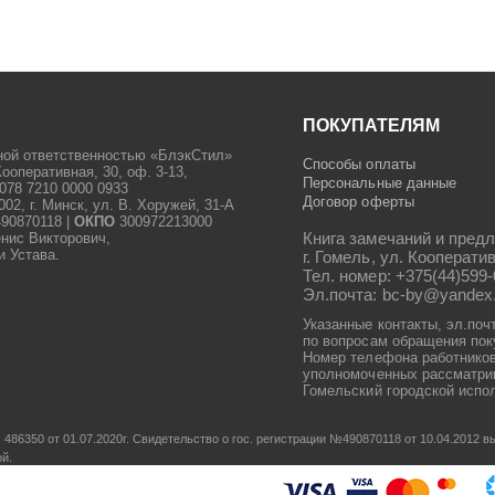
ПОКУПАТЕЛЯМ
ной ответственностью «БлэкСтил»
Способы оплаты
Кооперативная, 30, оф. 3-13,
Персональные данные
078 7210 0000 0933
Договор оферты
2, г. Минск, ул. В. Хоружей, 31-А
90870118 |
ОКПО
300972213000
Книга замечаний и предл
енис Викторович,
и Устава.
г. Гомель, ул. Кооператив
Тел. номер: +375(44)599-
Эл.почта: bc-by@yandex
Указанные контакты, эл.поч
по вопросам обращения пок
Номер телефона работников
уполномоченных рассматрив
Гомельский городской испол
486350 от 01.07.2020г.
Свидетельство о гос. регистрации №490870118 от 10.04.2012
ой.