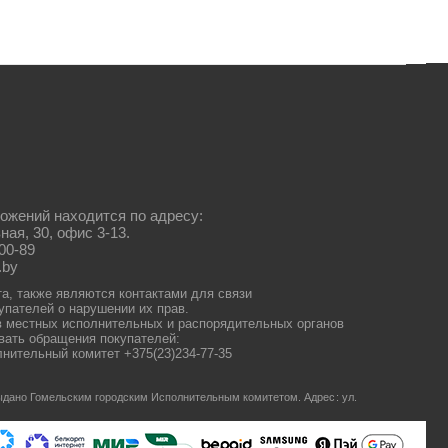
ожений находится по адресу:
ная, 30, офис 3-13.
00-89
.by
та, также являются контактами для связи
упателей о нарушении их прав.
 местных исполнительных и распорядительных органов
ать обращения покупателей:
нительный комитет +375(23)234-77-35
 выдано Гомельским городским Исполнительным комитетом.
Адрес: ул.