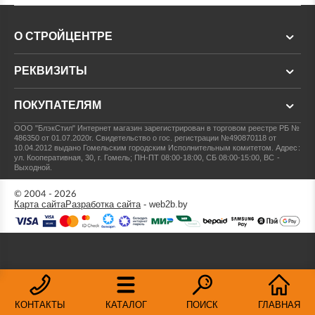
О СТРОЙЦЕНТРЕ
РЕКВИЗИТЫ
ПОКУПАТЕЛЯМ
ООО "БлэкСтил"
Интернет магазин зарегистрирован в торговом реестре РБ №
486350 от 01.07.2020г.
Свидетельство о гос. регистрации №490870118 от
10.04.2012 выдано Гомельским городским Исполнительным комитетом.
Адрес:
ул. Кооперативная, 30, г. Гомель; ПН-ПТ 08:00-18:00, СБ 08:00-15:00, ВС -
Выходной.
© 2004 - 2026
Карта сайта
Разработка сайта
- web2b.by
КОНТАКТЫ
КАТАЛОГ
ПОИСК
ГЛАВНАЯ