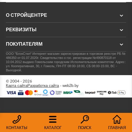
О СТРОЙЦЕНТРЕ
РЕКВИЗИТЫ
ПОКУПАТЕЛЯМ
ООО "БлэкСтил"
Интернет магазин зарегистрирован в торговом реестре РБ №
486350 от 01.07.2020г.
Свидетельство о гос. регистрации №490870118 от
10.04.2012 выдано Гомельским городским Исполнительным комитетом.
Адрес:
ул. Кооперативная, 30, г. Гомель; ПН-ПТ 08:00-18:00, СБ 08:00-15:00, ВС -
Выходной.
© 2004 - 2026
Карта сайта
Разработка сайта
- web2b.by
КОНТАКТЫ
КАТАЛОГ
ПОИСК
ГЛАВНАЯ