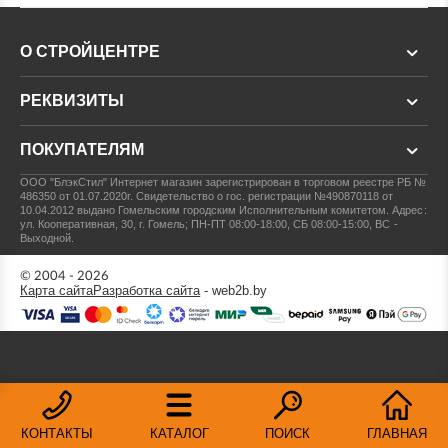
О СТРОЙЦЕНТРЕ
РЕКВИЗИТЫ
ПОКУПАТЕЛЯМ
ООО "БлэкСтил"
Интернет магазин зарегистрирован в торговом реестре РБ №
486350 от 01.07.2020г.
Свидетельство о гос. регистрации №490870118 от
10.04.2012 выдано Гомельским городским Исполнительным комитетом.
Адрес:
ул. Кооперативная, 30, г. Гомель; ПН-ПТ 08:00-18:00, СБ 08:00-15:00, ВС -
Выходной.
© 2004 - 2026
Карта сайта
Разработка сайта
- web2b.by
КОНТАКТЫ
КАТАЛОГ
ПОИСК
ГЛАВНАЯ