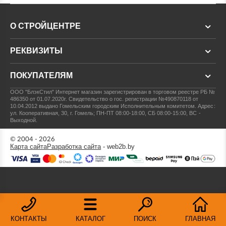
О СТРОЙЦЕНТРЕ
РЕКВИЗИТЫ
ПОКУПАТЕЛЯМ
ООО "БлэкСтил"
Интернет магазин зарегистрирован в торговом реестре РБ №
486350 от 01.07.2020г.
Свидетельство о гос. регистрации №490870118 от
10.04.2012 выдано Гомельским городским Исполнительным комитетом.
Адрес:
ул. Кооперативная, 30, г. Гомель; ПН-ПТ 08:00-18:00, СБ 08:00-15:00, ВС -
Выходной.
© 2004 - 2026
Карта сайта
Разработка сайта
- web2b.by
КОНТАКТЫ
КАТАЛОГ
ПОИСК
ГЛАВНАЯ