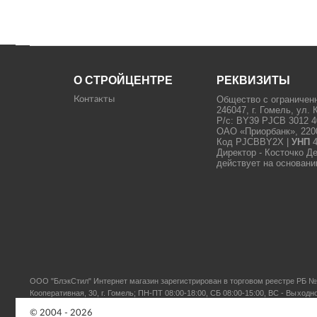
О СТРОЙЦЕНТРЕ
РЕКВИЗИТЫ
Общество с ограничен
Контакты
246047, г. Гомель, ул. 
Р/с: BY39 PJCB 3012 4
ОАО «Приорбанк», 22000
Код PJCBBY2X |
УНП
4
Директор - Косточко Д
действует на основани
ООО "БлэкСтил"
Интернет магазин зарегистрирован в торговом реестре РБ № 
Кооперативная, 30, г. Гомель; ПН-ПТ 08:00-18:00, СБ 08:00-15:00, ВС - Выходн
© 2004 - 2026