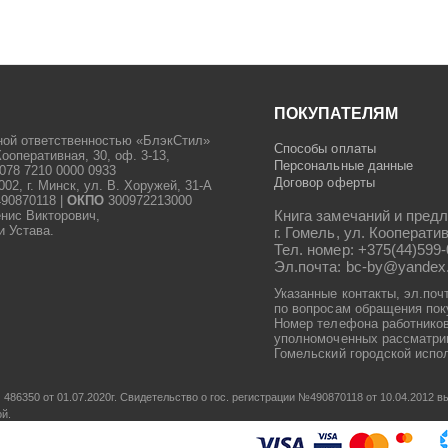
ПОКУПАТЕЛЯМ
ной ответственностью «БлэкСтил»
Способы оплаты
Кооперативная, 30, оф. 3-13,
Персональные данные
078 7210 0000 0933
Договор оферты
2, г. Минск, ул. В. Хоружей, 31-А
90870118 |
ОКПО
300972213000
Книга замечаний и предл
енис Викторович,
и Устава.
г. Гомель, ул. Кооператив
Тел. номер: +375(44)599-
Эл.почта: bc-by@yandex
Указанные контакты, эл.поч
по вопросам обращения пок
Номер телефона работников
уполномоченных рассматрив
Гомельский городской испол
486350 от 01.07.2020г.
Свидетельство о гос. регистрации №490870118 от 10.04.2012
ой.