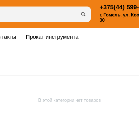
+375(44)
599-
г. Гомель, ул. К
30
нтакты
Прокат инструмента
В этой категории нет товаров