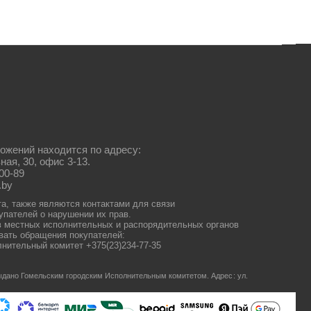
ожений находится по адресу:
ная, 30, офис 3-13.
00-89
.by
та, также являются контактами для связи
упателей о нарушении их прав.
 местных исполнительных и распорядительных органов
ать обращения покупателей:
нительный комитет +375(23)234-77-35
 выдано Гомельским городским Исполнительным комитетом.
Адрес: ул.