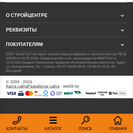
О СТРОЙЦЕНТРЕ
РЕКВИЗИТЫ
ПОКУПАТЕЛЯМ
ООО "БлэкСтил"
Интернет магазин зарегистрирован в торговом реестре РБ №
486350 от 01.07.2020г.
Свидетельство о гос. регистрации №490870118 от
10.04.2012 выдано Гомельским городским Исполнительным комитетом.
Адрес:
ул. Кооперативная, 30, г. Гомель; ПН-ПТ 08:00-18:00, СБ 08:00-15:00, ВС -
Выходной.
© 2004 - 2026
Карта сайта
Разработка сайта
- web2b.by
КОНТАКТЫ
КАТАЛОГ
ПОИСК
ГЛАВНАЯ