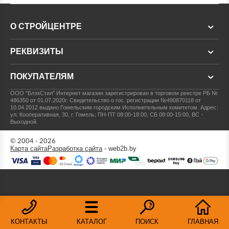
О СТРОЙЦЕНТРЕ
РЕКВИЗИТЫ
ПОКУПАТЕЛЯМ
ООО "БлэкСтил"
Интернет магазин зарегистрирован в торговом реестре РБ №
486350 от 01.07.2020г.
Свидетельство о гос. регистрации №490870118 от
10.04.2012 выдано Гомельским городским Исполнительным комитетом.
Адрес:
ул. Кооперативная, 30, г. Гомель; ПН-ПТ 08:00-18:00, СБ 08:00-15:00, ВС -
Выходной.
© 2004 - 2026
Карта сайта
Разработка сайта
- web2b.by
КОНТАКТЫ
КАТАЛОГ
ПОИСК
ГЛАВНАЯ