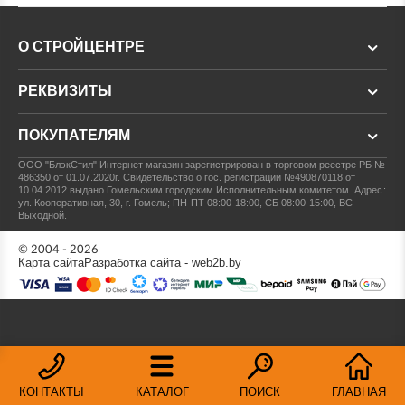
О СТРОЙЦЕНТРЕ
РЕКВИЗИТЫ
ПОКУПАТЕЛЯМ
ООО "БлэкСтил"
Интернет магазин зарегистрирован в торговом реестре РБ №
486350 от 01.07.2020г.
Свидетельство о гос. регистрации №490870118 от
10.04.2012 выдано Гомельским городским Исполнительным комитетом.
Адрес:
ул. Кооперативная, 30, г. Гомель; ПН-ПТ 08:00-18:00, СБ 08:00-15:00, ВС -
Выходной.
© 2004 - 2026
Карта сайта
Разработка сайта
- web2b.by
КОНТАКТЫ
КАТАЛОГ
ПОИСК
ГЛАВНАЯ