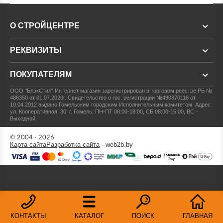
О СТРОЙЦЕНТРЕ
РЕКВИЗИТЫ
ПОКУПАТЕЛЯМ
ООО "БлэкСтил"
Интернет магазин зарегистрирован в торговом реестре РБ №
486350 от 01.07.2020г.
Свидетельство о гос. регистрации №490870118 от
10.04.2012 выдано Гомельским городским Исполнительным комитетом.
Адрес:
ул. Кооперативная, 30, г. Гомель; ПН-ПТ 08:00-18:00, СБ 08:00-15:00, ВС -
Выходной.
© 2004 - 2026
Карта сайта
Разработка сайта
- web2b.by
КОНТАКТЫ
КАТАЛОГ
ПОИСК
ГЛАВНАЯ