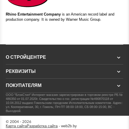
Rhino Entertainment Company
is an American record label and
production company. It is owned by Warner Music Group.
О СТРОЙЦЕНТРЕ
РЕКВИЗИТЫ
ПОКУПАТЕЛЯМ
ООО "БлэкСтил"
Интернет магазин зарегистрирован в торговом реестре РБ №
486350 от 01.07.2020г.
Свидетельство о гос. регистрации №490870118 от
10.04.2012 выдано Гомельским городским Исполнительным комитетом.
Адрес:
ул. Кооперативная, 30, г. Гомель; ПН-ПТ 08:00-18:00, СБ 08:00-15:00, ВС -
Выходной.
© 2004 - 2026
Карта сайта
Разработка сайта
- web2b.by