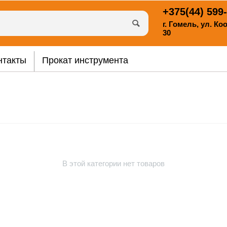
+375(44)
599-
г. Гомель, ул. К
30
нтакты
Прокат инструмента
В этой категории нет товаров