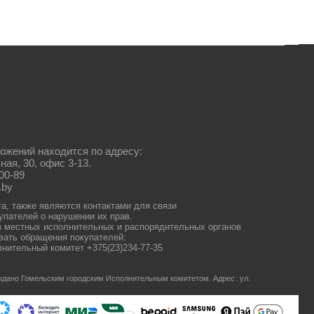
ожений находится по адресу:
ная, 30, офис 3-13.
00-89
.by
та, также являются контактами для связи
упателей о нарушении их прав.
 местных исполнительных и распорядительных органов
ать обращения покупателей:
нительный комитет +375(23)234-77-35
 выдано Гомельским городским Исполнительным комитетом.
Адрес: ул.