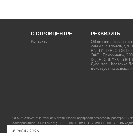
О СТРОЙЦЕНТРЕ
РЕКВИЗИТЫ
Общество с ограничен
Контакты
246047, г. Гомель, ул. 
Р/с: BY39 PJCB 3012 4
ОАО «Приорбанк», 22000
Код PJCBBY2X |
УНП
4
Директор - Косточко Д
действует на основани
ООО "БлэкСтил"
Интернет магазин зарегистрирован в торговом реестре РБ № 
Кооперативная, 30, г. Гомель; ПН-ПТ 08:00-18:00, СБ 08:00-15:00, ВС - Выходн
© 2004 - 2026