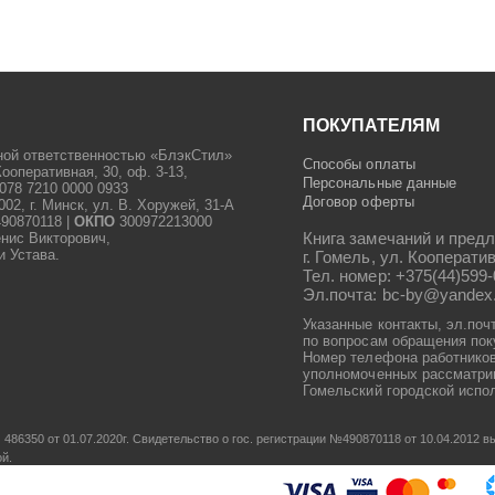
ПОКУПАТЕЛЯМ
ной ответственностью «БлэкСтил»
Способы оплаты
Кооперативная, 30, оф. 3-13,
Персональные данные
078 7210 0000 0933
Договор оферты
2, г. Минск, ул. В. Хоружей, 31-А
90870118 |
ОКПО
300972213000
Книга замечаний и предл
енис Викторович,
и Устава.
г. Гомель, ул. Кооператив
Тел. номер: +375(44)599-
Эл.почта: bc-by@yandex
Указанные контакты, эл.поч
по вопросам обращения пок
Номер телефона работников
уполномоченных рассматрив
Гомельский городской испол
486350 от 01.07.2020г.
Свидетельство о гос. регистрации №490870118 от 10.04.2012
ой.