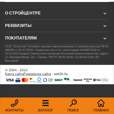
О СТРОЙЦЕНТРЕ
РЕКВИЗИТЫ
ПОКУПАТЕЛЯМ
ООО "БлэкСтил"
Интернет магазин зарегистрирован в торговом реестре РБ №
486350 от 01.07.2020г.
Свидетельство о гос. регистрации №490870118 от
10.04.2012 выдано Гомельским городским Исполнительным комитетом.
Адрес:
ул. Кооперативная, 30, г. Гомель; ПН-ПТ 08:00-18:00, СБ 08:00-15:00, ВС -
Выходной.
© 2004 - 2026
Карта сайта
Разработка сайта
- web2b.by
КОНТАКТЫ
КАТАЛОГ
ПОИСК
ГЛАВНАЯ