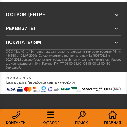
О СТРОЙЦЕНТРЕ
РЕКВИЗИТЫ
ПОКУПАТЕЛЯМ
ООО "БлэкСтил"
Интернет магазин зарегистрирован в торговом реестре РБ №
486350 от 01.07.2020г.
Свидетельство о гос. регистрации №490870118 от
10.04.2012 выдано Гомельским городским Исполнительным комитетом.
Адрес:
ул. Кооперативная, 30, г. Гомель; ПН-ПТ 08:00-18:00, СБ 08:00-15:00, ВС -
Выходной.
© 2004 - 2026
Карта сайта
Разработка сайта
- web2b.by
КОНТАКТЫ
КАТАЛОГ
ПОИСК
ГЛАВНАЯ