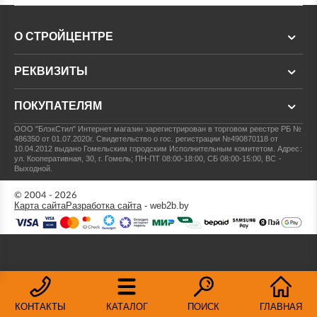
О СТРОЙЦЕНТРЕ
РЕКВИЗИТЫ
ПОКУПАТЕЛЯМ
ООО "БлэкСтил"
Интернет магазин зарегистрирован в торговом реестре РБ №
486350 от 01.07.2020г.
Свидетельство о гос. регистрации №490870118 от
10.04.2012 выдано Гомельским городским Исполнительным комитетом.
Адрес:
ул. Кооперативная, 30, г. Гомель; ПН-ПТ 08:00-18:00, СБ 08:00-15:00, ВС -
Выходной.
© 2004 - 2026
Карта сайта
Разработка сайта
- web2b.by
КОНТАКТЫ
КАТАЛОГ
ПОИСК
ГЛАВНАЯ