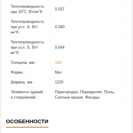
Теплопроводность
0.037
при 10°С, Вт/м•°К :
Теплопроводность
при усл. А, Вт/
0.040
м•°К :
Теплопроводность
при усл. Б, Вт/
0.044
м•°К :
Толщина, мм :
100
Форма :
Мат
Ширина, мм :
1220
Элементы зданий
Перегородки, Перекрытия, Полы,
и сооружений :
Скатные крыши, Фасады
ОСОБЕННОСТИ