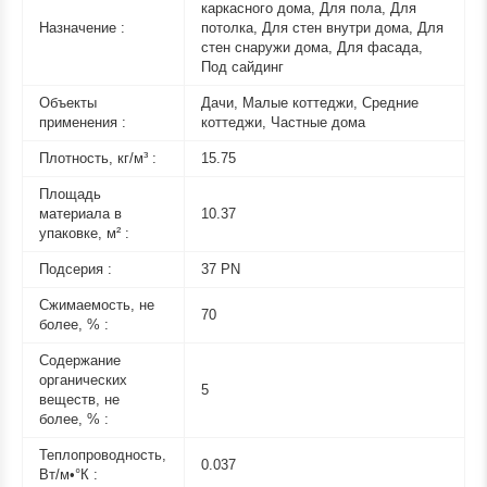
каркасного дома, Для пола, Для
Назначение :
потолка, Для стен внутри дома, Для
стен снаружи дома, Для фасада,
Под сайдинг
Объекты
Дачи, Малые коттеджи, Средние
применения :
коттеджи, Частные дома
Плотность, кг/м³ :
15.75
Площадь
материала в
10.37
упаковке, м² :
Подсерия :
37 PN
Сжимаемость, не
70
более, % :
Содержание
органических
5
веществ, не
более, % :
Теплопроводность,
0.037
Вт/м•°К :