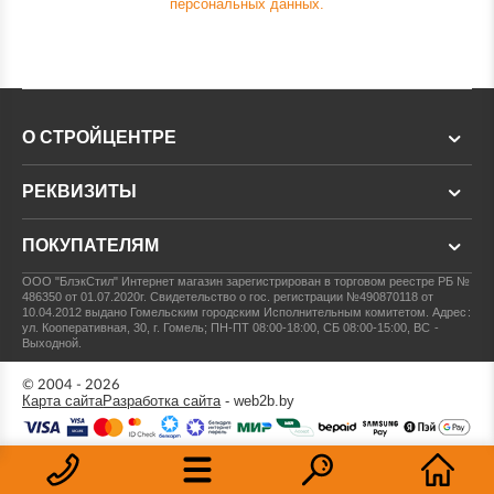
персональных данных.
О СТРОЙЦЕНТРЕ
РЕКВИЗИТЫ
ПОКУПАТЕЛЯМ
ООО "БлэкСтил"
Интернет магазин зарегистрирован в торговом реестре РБ №
486350 от 01.07.2020г.
Свидетельство о гос. регистрации №490870118 от
10.04.2012 выдано Гомельским городским Исполнительным комитетом.
Адрес:
ул. Кооперативная, 30, г. Гомель; ПН-ПТ 08:00-18:00, СБ 08:00-15:00, ВС -
Выходной.
© 2004 - 2026
Карта сайта
Разработка сайта
- web2b.by