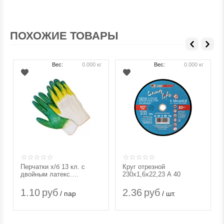
ПОХОЖИЕ ТОВАРЫ
Вес:
0.000 кг
Вес:
0.000 кг
Перчатки х/б 13 кл. с
Круг отрезной
двойным латекс.
230х1,6х22,23 А 40
покрытием без
инд.упак.Берд
1.10
руб
2.36
руб
/ пар
/ шт.